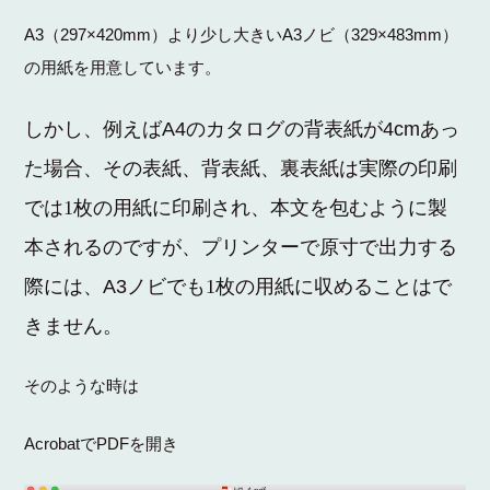
A3（297×420mm
）
A3
329×483mm
より少し大きい
ノビ（
）
の用紙を用意しています。
しかし、例えば
A4
のカタログの背表紙が
4cm
あっ
た場合、
その表紙、背表紙、裏表紙は実際の印刷
では1
枚の用紙に印刷され、本文を包むように製
本されるのですが、プリンターで原寸で出力する
際には、
A3
ノビでも
1
枚の用紙に収めることはで
きません。
そのような時は
AcrobatでPDFを開き