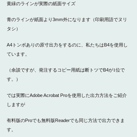
黄緑のラインが実際の紙面サイズ
3mm
青のラインが紙面より
外になります（印刷用語でヌリ
タシ）
A4
B4
トンボありの原寸出力をするのに、私たちは
を使用し
ています。
B4
（余談ですが、発注するコピー用紙は断トツで
が1位で
す。）
Adobe Acrobat Pro
では実際に
を使用した出力方法をご紹介
しますが
Pro
Reader
有料版の
でも無料版
でも同じ方法で出力できま
す。