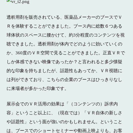
透析用剤を販売されている、医薬品メーカーのブースでＶ
Ｒを体験することができました。ブース内に総数６つある
球体状のスペースに腰かけて、約3分程度のコンテンツを視
聴できました。透析用剤が体内でどのように効いていくの
か、360度のＶＲ空間で見ることができました。正直ＶＲで
しか体感できない映像であったか？と言われると多少懐疑
的な印象を持ちましたが、話題性もあってか、ＶＲ視聴に
は列ができており、こちらの企業のブースはひっきりなし
に来場者が多かった印象です。
展示会でのＶＲ活用の効果は「（コンテンツの）訴求内
容」ということ以上に、（現在では）「ＶＲ自体の新しさ
や話題性」という面が強いのかもしれません。ということ
は、ブースでのショートセミナーや動画上映よりも、お客