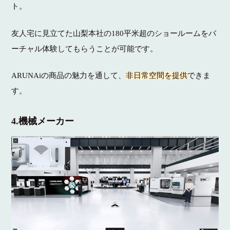
ト。
友人宅に見立てた山梨本社の180平米超のショールームをバ
ーチャル体験してもらうことが可能です。
ARUNAiの商品の魅力を通して、
非日常空間を提供
できま
す。
4.機械メーカー