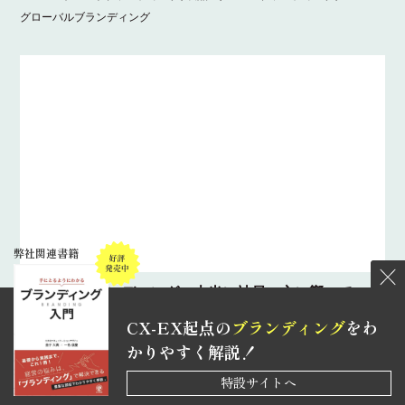
グローバルブランディング
弊社関連書籍
インナーブランディング、本当に社員の心に響いていま
すか？ – 社内を動かす隠れた戦略とは？
CX-EX起点の
ブランディング
を
わ
インナーブランディング
,
コーポレートブランディング
,
かりやすく解説！
製品 / サービスブランディング
,
グローバルブランディング
特設サイトへ