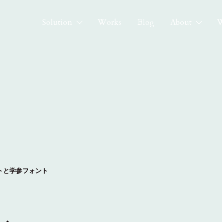
Solution
Works
Blog
About
W
ォントと学参フォント