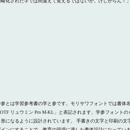
簡略化された字では間違えて覚えるではないか。けしからん！
学参とは学習参考書の学と参です。モリサワフォントでは書体
F リュウミン Pro M-KL」と表記されます。
学参フォントの
形になるように設計されています。 手書きの文字と印刷の文
ザインにすることで、教育の現場に適した書体設計になってい