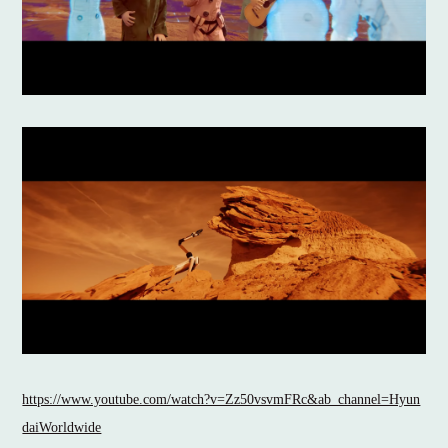
https://www.youtube.com/watch?v=Zz50vsvmFRc&ab_channel=Hyun
daiWorldwide