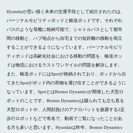
Hyundaiが思い描く未来の交通手段として紹介されたのは、
パーソナルモビリティポッドと輸送ポッドです。それぞれ
バスのような母艦に格納可能で、シャトルバスとして都市
間の移動と、ハブ地点から自宅までの短距離の移動を両立
することができるようになっています。パーソナルモビリ
ティポッドは高齢化社会における移動の問題を、輸送ポッ
ドは物流におけるラストワンマイルの問題を解決します。
また、輸送ポッドにはSpotが格納されており、ポッドから出
てきたSpotがポッド内の荷物を運び出すことができるように
なっています。SpotとはBoston Dynamicsが開発した犬型ロ
ボットのことです。Boston Dynamicsは蹴られても立ち直る
犬型ロボットや、人間顔負けのアクロバットを披露する2足
歩行ロボットなどで有名で、動画でご覧になったことがあ
る方も多いと思います。Hyundaiは昨年、Boston Dynamics